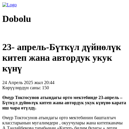
Dobolu
23- апрель-Бүткүл дүйнөлүк
китеп жана автордук укук
күнү
24 Апрель 2025 жыл 20:44
Көрүүлөрдүн саны: 150
Өмүр Токтосунов атындагы орто мектебинде 23-апрель –
Бүткүл дүйнөлүк китеп жана автордук укук күнүнө карата
иш чара өтүлдү.
Өмүр Токтосунов атындагы орто мектебинин башталгыч
класстарынын мугалимдери , окуучулары жана китепканачы
А.Таалайбекова тарабынан «Китеп- билим булагы » деген