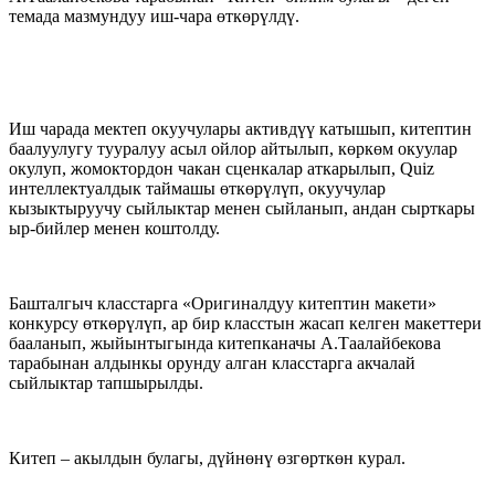
темада мазмундуу иш-чара өткөрүлдү.
Иш чарада мектеп окуучулары активдүү катышып, китептин
баалуулугу тууралуу асыл ойлор айтылып, көркөм окуулар
окулуп, жомоктордон чакан сценкалар аткарылып, Quiz
интеллектуалдык таймашы өткөрүлүп, окуучулар
кызыктыруучу сыйлыктар менен сыйланып, андан сырткары
ыр-бийлер менен коштолду.
Башталгыч класстарга «Оригиналдуу китептин макети»
конкурсу өткөрүлүп, ар бир класстын жасап келген макеттери
бааланып, жыйынтыгында китепканачы А.Таалайбекова
тарабынан алдынкы орунду алган класстарга акчалай
сыйлыктар тапшырылды.
Китеп – акылдын булагы, дүйнөнү өзгөрткөн курал.